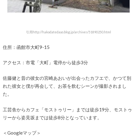
引用http://hakodatedayo.blog.jp/archives/51890250.html
住所：函館市大町9-15
アクセス：市電「大町」電停から徒歩3分
佐藤健と昔の彼女の宮崎あおいが出会ったカフエで、かつて別
れた彼女と僕が再会して、お茶を飲むシーンが撮影されまし
た。
工芸舎からカフェ「モストゥリー」までは徒歩19分、モストゥ
リーから姿見坂までは徒歩8分となっています。
＜Googleマップ＞