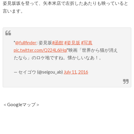
姿見坂坂を登って、矢本米店で左折したあたりも映っていると
言います。
"
@fullfinder
: 姿見坂
#函館
#姿見坂
#写真
pic.twitter.com/Q224L6iHqi
"映画「世界から猫が消え
たなら」のロケ地ですね。懐かしいなあ！。
— セイゴウ (@seigou_ab)
July 11, 2016
＜Googleマップ＞