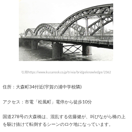
引用https://www.kusanosk.co.jp/trivia/bridgeknowledge/2362
住所：大森町34付近(宇賀の浦中学校隣)
アクセス：市電「松風町」電停から徒歩10分
国道278号の大森橋は、混乱する佐藤健が、叫びながら橋の上
を駆け抜けて転倒するシーンのロケ地になっています。