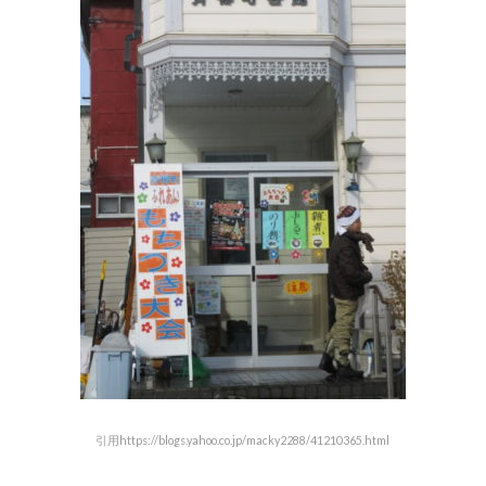
引用https://blogs.yahoo.co.jp/macky2288/41210365.html