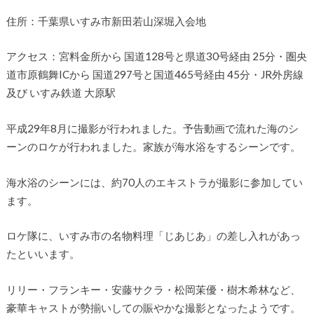
住所：千葉県いすみ市新田若山深堀入会地
アクセス：宮料金所から 国道128号と県道30号経由 25分・圏央
道市原鶴舞ICから 国道297号と国道465号経由 45分・JR外房線
及び いすみ鉄道 大原駅
平成29年8月に撮影が行われました。予告動画で流れた海のシ
ーンのロケが行われました。家族が海水浴をするシーンです。
海水浴のシーンには、約70人のエキストラが撮影に参加してい
ます。
ロケ隊に、いすみ市の名物料理「じあじあ」の差し入れがあっ
たといいます。
リリー・フランキー・安藤サクラ・松岡茉優・樹木希林など、
豪華キャストが勢揃いしての賑やかな撮影となったようです。