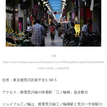
引用
https://search.yahoo.co.jp/amp/s/icotto.jp/presses/7839.amp%3Fusqp%3Dmq331AQOKA
GYAZ-hwP2X-_j-iwE%253D
住所：東京都荒川区南千住1-18-5
アクセス：都電荒川線の終着駅「三ノ輪橋」徒歩数分
ジョイフル三ノ輪は、都電荒川線三ノ輪橋駅と荒川一中前駅の