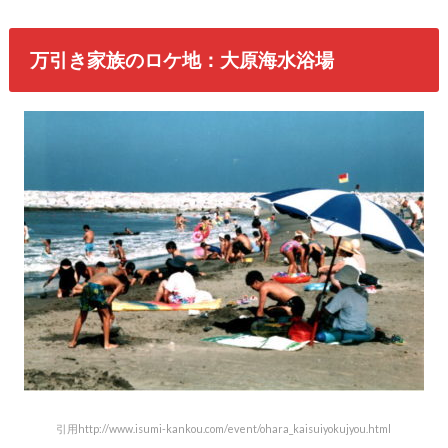
万引き家族のロケ地：大原海水浴場
引用http://www.isumi-kankou.com/event/ohara_kaisuiyokujyou.html