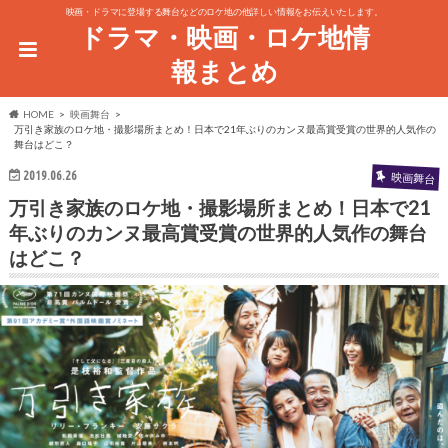
映画・ドラマに登場する舞台などのロケ地の他詳しい情報をお伝えいたします。
ドラマ・映画・ロケ地情
報まとめ
HOME
映画舞台
万引き家族のロケ地・撮影場所まとめ！日本で21年ぶりのカンヌ最高賞受賞の世界的人気作の
舞台はどこ？
2019.06.26
映画舞台
万引き家族のロケ地・撮影場所まとめ！日本で21
年ぶりのカンヌ最高賞受賞の世界的人気作の舞台
はどこ？