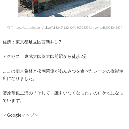
引用https://s.tabelog.com/tokyo/A1324/A132404/13053355/dtlrvwlst/B209404565/
住所：東京都足立区西新井1-7
アクセス：東武大師線大師前駅から徒歩2分
ここは樹木希林と松岡茉優があんみつを食べたシーンの撮影場
所になりました。
藤原竜也主演の「そして、誰もいなくなった」のロケ地になっ
ています。
＜Googleマップ＞