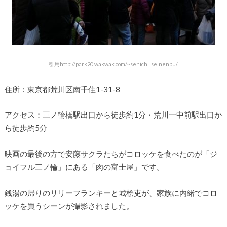
引用http://park20.wakwak.com/~senichi_seinenbu/
住所：東京都荒川区南千住1-31-8
アクセス：三ノ輪橋駅出口から徒歩約1分・荒川一中前駅出口か
ら徒歩約5分
映画の最後の方で安藤サクラたちがコロッケを食べたのが「ジ
ョイフル三ノ輪」にある「肉の富士屋」です。
銭湯の帰りのリリーフランキーと城桧吏が、家族に内緒でコロ
ッケを買うシーンが撮影されました。