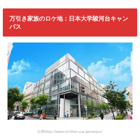
万引き家族のロケ地：日本大学駿河台キャン
パス
引用https://www.cst.nihon-u.ac.jp/campus/