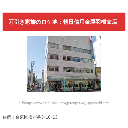
万引き家族のロケ地：朝日信用金庫羽橋支店
引用https://www.asahi-shinkin.co.jp/tenpo/002_kappabashi.html
住所：台東区松が谷3-18-13