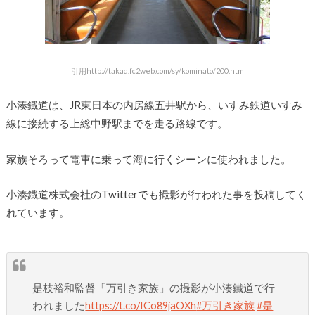
引用http://takaq.fc2web.com/sy/kominato/200.htm
小湊鐡道は、JR東日本の内房線五井駅から、いすみ鉄道いすみ
線に接続する上総中野駅までを走る路線です。
家族そろって電車に乗って海に行くシーンに使われました。
小湊鐡道株式会社のTwitterでも撮影が行われた事を投稿してく
れています。
是枝裕和監督「万引き家族」の撮影が小湊鐵道で行
われました
https://t.co/ICo89jaOXh
#万引き家族
#是