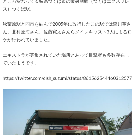
ところ変わって茨城県つくば市の常磐新線（つくばエクスプレ
ス）つくば駅。
秋葉原駅と同市を結んで2005年に改行したこの駅では森川葵さ
ん、北村匠海さん、佐藤寛太さんらメインキャスト3人によるロ
ケが行われていました。
エキストラが募集されていた場所とあって目撃者も多数存在し
ていたようです。
https://twitter.com/dish_suzumi/status/861562544460312577