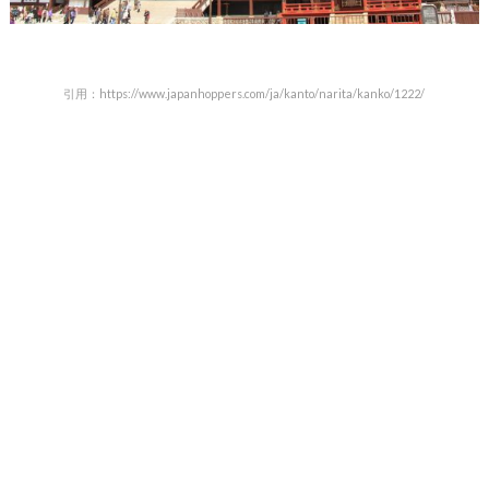
引用：https://www.japanhoppers.com/ja/kanto/narita/kanko/1222/