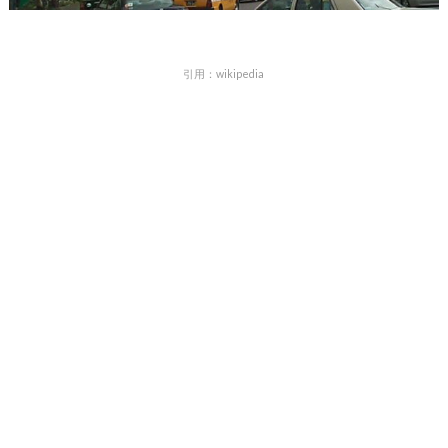
引用：wikipedia