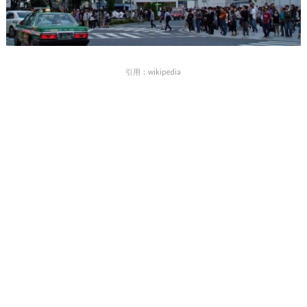
引用：wikipedia