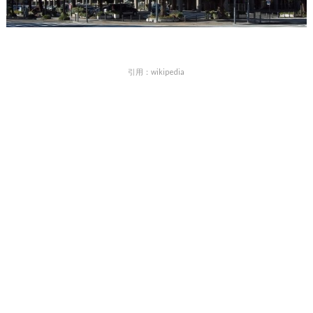
引用：wikipedia