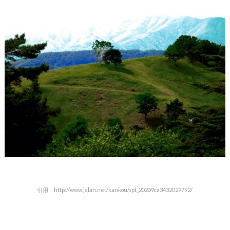
引用：http://www.jalan.net/kankou/spt_20209ca3432029792/