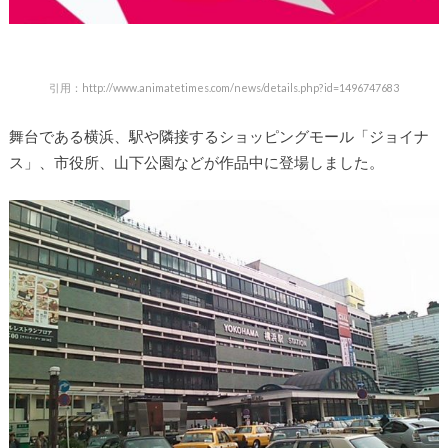
引用：http://www.animatetimes.com/news/details.php?id=1496747683
舞台である横浜、駅や隣接するショッピングモール「ジョイナ
ス」、市役所、山下公園などが作品中に登場しました。