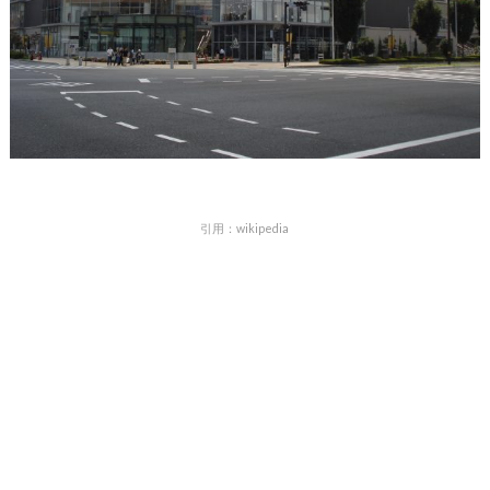
引用：wikipedia