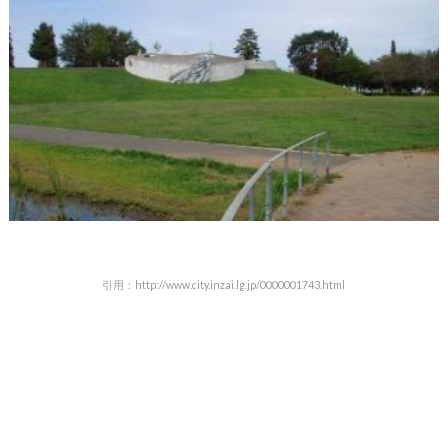
引用：http://www.city.inzai.lg.jp/0000001743.html