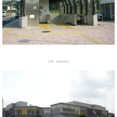
引用：wikipedia