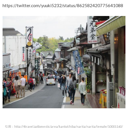
https://twitter.com/yuuki5232/status/862582420775641088
引用：http://4travel.jp/domestic/area/kanto/chiba/narita/narita/temple/10001160/