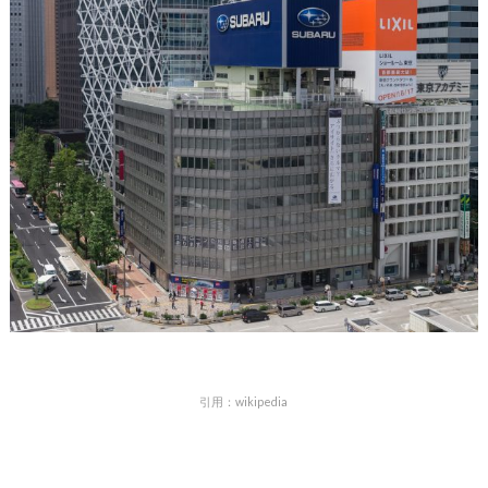
引用：wikipedia