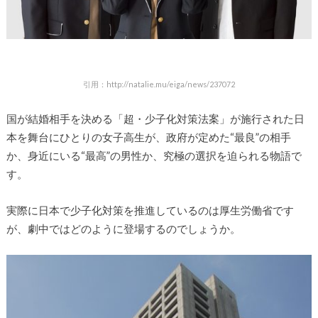
引用：http://natalie.mu/eiga/news/237072
国が結婚相手を決める「超・少子化対策法案」が施行された日
本を舞台にひとりの女子高生が、政府が定めた“最良”の相手
か、身近にいる“最高”の男性か、究極の選択を迫られる物語で
す。
実際に日本で少子化対策を推進しているのは厚生労働省です
が、劇中ではどのように登場するのでしょうか。