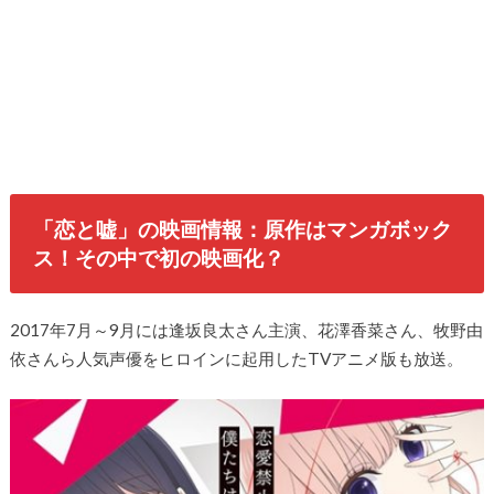
「恋と嘘」の映画情報：原作はマンガボック
ス！その中で初の映画化？
2017年7月～9月には逢坂良太さん主演、花澤香菜さん、牧野由
依さんら人気声優をヒロインに起用したTVアニメ版も放送。