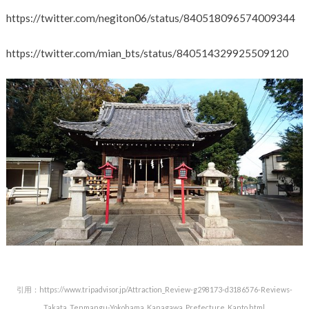
https://twitter.com/negiton06/status/840518096574009344
https://twitter.com/mian_bts/status/840514329925509120
引用：https://www.tripadvisor.jp/Attraction_Review-g298173-d3186576-Reviews-
Takata_Tenmangu-Yokohama_Kanagawa_Prefecture_Kanto.html