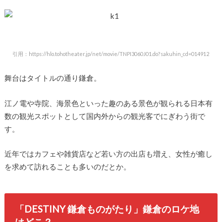
引用：https://hlo.tohotheater.jp/net/movie/TNPI3060J01.do?sakuhin_cd=014912
舞台はタイトルの通り鎌倉。
江ノ電や寺院、海景色といった趣のある景色が観られる日本有
数の観光スポットとして国内外からの観光客でにぎわう街で
す。
近年ではカフェや雑貨店など若い方の出店も増え、女性が癒し
を求めて訪れることも多いのだとか。
「DESTINY 鎌倉ものがたり」鎌倉のロケ地
はどこ？