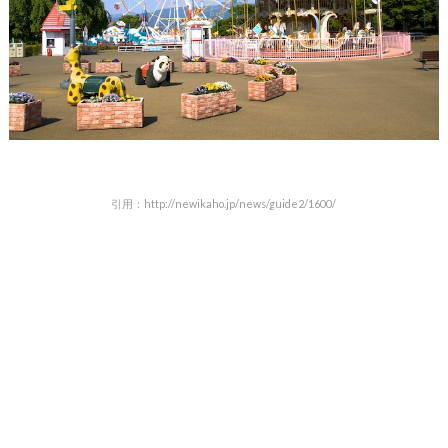
引用：http://newikaho.jp/news/guide2/1600/