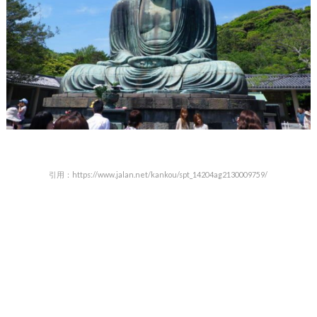
引用：https://www.jalan.net/kankou/spt_14204ag2130009759/