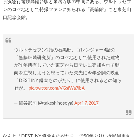
京浜急行電鉄高輪台駅と泉岳寺駅の中間にある、ウルトラセブ
ンのロケ地として特撮ファンに知られる「高輪館」こと東芝山
口記念会館。
ウルトラセブン2話の石黒邸、ゴレンジャー4話の
「無藤細菌研究所」のロケ地として使用された建物
が昨年所有していた東芝から日テレに売却されて動
向を注視しようと思っていた矢先に今年公開の映画
「DESTINY 鎌倉ものがたり」に使用されるとの知ら
せが。
pic.twitter.com/VGsiWa7lbA
— 細谷武司 (@takeshihosoya)
April 7, 2017
なんと「DESTINY 鎌倉ものがたり」で50年ぶりに撮影利用さ