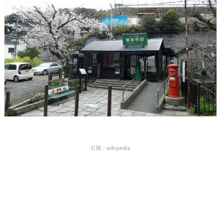
引用：wikipedia