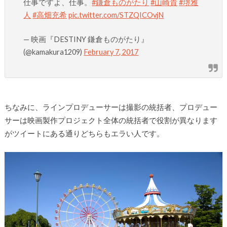
仕事ですよ、仕事。
#鎌倉ものがたり
#山崎貴
#堺雅
人
#高畑充希
pic.twitter.com/STZQICOvjN
— 映画『DESTINY 鎌倉ものがたり』
(@kamakura1209)
February 7, 2017
ちなみに、ラインプロデューサーは撮影の統括者、プロデュー
サーは映画製作プロジェクト全体の統括者で役割が異なります
がツイートにある通りどちらもエラい人です。