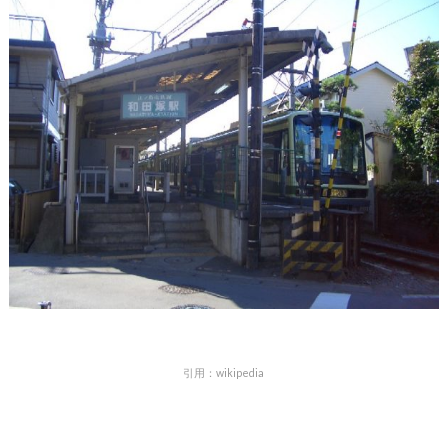
引用：wikipedia