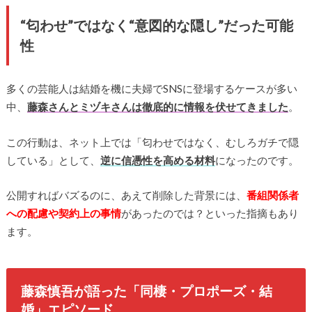
“匂わせ”ではなく“意図的な隠し”だった可能
性
多くの芸能人は結婚を機に夫婦でSNSに登場するケースが多い
中、
藤森さんとミヅキさんは徹底的に情報を伏せてきました
。
この行動は、ネット上では「匂わせではなく、むしろガチで隠
している」として、
逆に信憑性を高める材料
になったのです。
公開すればバズるのに、あえて削除した背景には、
番組関係者
への配慮や契約上の事情
があったのでは？といった指摘もあり
ます。
藤森慎吾が語った「同棲・プロポーズ・結
婚」エピソード