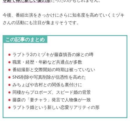
を経て得た新しい愛の形
だったのかもしれません。
今後、番組出演をきっかけにさらに知名度を高めていくミヅキ
さんの活動にも注目が集まりそうです。
この記事のまとめ
ラブトラ2のミヅキが藤森慎吾の嫁との噂
職業・経歴・年齢など共通点が多数
番組撮影と交際開始の時期は被っていない
SNS削除や写真削除が信憑性を高めた
みちょぱや吉村との関係も裏付けに
同棲からプロポーズ、スピード婚の背景
藤森の「妻チャラ」発言で人物像が一致
ラブトラ婚という新しい恋愛リアリティの形