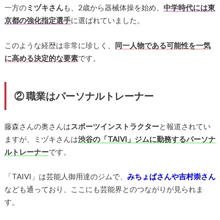
一方の
ミヅキさん
も、2歳から器械体操を始め、
中学時代には東
京都の強化指定選手
に選ばれていました。
このような経歴は非常に珍しく、
同一人物である可能性を一気
に高める決定的な要素
です。
② 職業はパーソナルトレーナー
藤森さんの奥さんは
スポーツインストラクター
と報道されてい
ますが、ミヅキさんは
渋谷の「TAIVI」ジムに勤務するパーソナ
ルトレーナー
です。
「TAIVI」は芸能人御用達のジムで、
みちょぱさんや吉村崇さん
なども通っており、ここにも芸能界とのつながりが見られま
す。