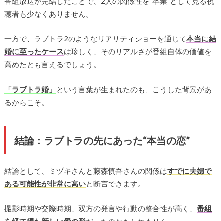
番組放送が完結したことで、2人の関係性を“卒業”として見る視
聴者も少なくありません。
一方で、ラブトラ2のようなリアリティショーを通じて
本当に結
婚に至ったケース
は珍しく、そのリアルさが番組自体の価値を
高めたとも言えるでしょう。
「ラブトラ婚」
という言葉が生まれたのも、こうした背景があ
るからこそ。
結論：ラブトラの先にあった“本当の恋”
結論として、ミヅキさんと藤森慎吾さんの関係は
すでに夫婦で
ある可能性が非常に高い
と断言できます。
撮影時期や交際時期、双方の発言や行動の整合性が高く、
番組