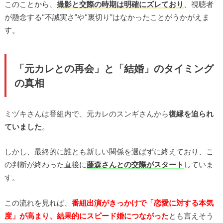
このことから、
撮影と交際の時期は明確にズレており
、視聴者
が懸念する“不誠実さ”や“裏切り”はなかったことがうかがえま
す。
「元カレとの再会」と「結婚」のタイミング
の真相
ミヅキさんは番組内で、元カレのスンギさんから
復縁を迫られ
ていました
。
しかし、最終的に誰とも新しい関係を選ばずに終えており、こ
の判断が終わった直後に
藤森さんとの交際がスタート
していま
す。
この流れを見れば、
番組出演がきっかけで「恋愛に対する本気
度」が高まり、結果的にスピード婚につながった
とも言えそう