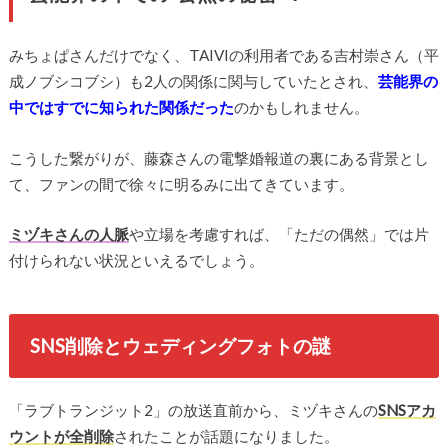
みちょぱさんだけでなく、TAIVIの利用者である吉村崇さん（平
成ノブシコブシ）も2人の関係に関与していたとされ、
芸能界の
中ではすでに知られた関係だった
のかもしれません。
こうした繋がりが、藤森さんの電撃婚報道の裏にある背景とし
て、ファンの間で徐々に明るみに出てきています。
ミヅキさんの人脈
や立場を考慮すれば、「ただの偶然」では片
付けられない状況といえるでしょう。
SNS削除とウェディングフォトの謎
「ラブトランジット2」の放送直前から、ミヅキさんの
SNSアカ
ウントが全削除
されたことが話題になりました。