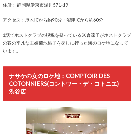
住所： 静岡県伊東市湯川571-19
アクセス：厚木ICから約90分・沼津ICから約60分
1話でホストクラブの脱税を疑っている米倉涼子がホストクラブ
の客の平凡な主婦菊池桃子を探しに行った海のロケ地になって
います。
ナサケの女のロケ地：COMPTOIR DES
COTONNIERS(コントワー・デ・コトニエ)
渋谷店