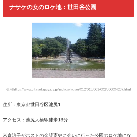
ナサケの女のロケ地：世田谷公園
引用https://www.city.setagaya.lg.jp/mokuji/kusei/012/015/001/002/d00004239.html
住所：東京都世田谷区池尻1
アクセス：池尻大橋駅徒歩18分
米倉涼子がホストの金児憲史に会いに行った公園のロケ地にな