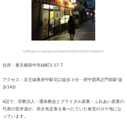
引用https://s.tabelog.com/tokyo/A1326/A132602/13010079/
住所：東京都府中市緑町3-17-7
アクセス：京王線東府中駅北口徒歩３分・府中競馬正門前駅 徒
歩14分
6話で、宗教法人・運命教会とブライダル産業・ふれあい産業の
代表の室井滋が、焼き魚定食を食べたていた食堂のロケ地にな
っています。