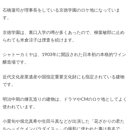
石橋蓮司が理事長をしている京徳学園のロケ地になっていま
す。
京徳学園は、裏口入学の噂が多くあったので、柳葉敏郎に止め
られても米倉涼子は捜査を続けます。
シャトーカミヤは、1903年に開設された日本初の本格的ワイン
醸造場です。
近代文化産業遺産や国指定重要文化財にも指定されている建物
です。
明治中期の煉瓦造りの建物は、ドラマやCMのロケ地としてよく
使われています。
小栗旬や堀北真希や生田斗真などが出演した「花ざかりの君た
ちへ～イケメンパラダイス～」の撮影に使われた事は有名で