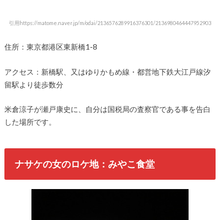
引用https://matome.naver.jp/m/odai/2136576289916376301/2136980464447952903
住所：東京都港区東新橋1-8
アクセス：新橋駅、又はゆりかもめ線・都営地下鉄大江戸線汐
留駅より徒歩数分
米倉涼子が瀬戸康史に、自分は国税局の査察官である事を告白
した場所です。
ナサケの女のロケ地：みやこ食堂