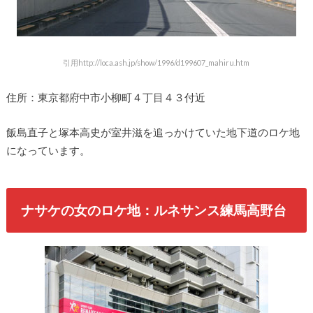
引用
http://loca.ash.jp/show/1996/d199607_mahiru.htm
住所：東京都府中市小柳町４丁目４３付近
飯島直子と塚本高史が室井滋を追っかけていた地下道のロケ地
になっています。
ナサケの女のロケ地：ルネサンス練馬高野台