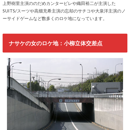
上野樹里主演ののだめカンタービレや織田裕二が主演した
SUITS/スーツや高畑充希主演の忘却のサチコや大泉洋主演のノ
ーサイドゲームなど数多くのロケ地になっています。
ナサケの女のロケ地：小柳立体交差点