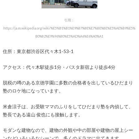
引用：
https://ja.m.wikipedia.org/wiki/%E5%B1%B1%E9%87%8E%E7%BE%8E%E5%AE%B9%E5%
B0%82%E9%96%80%E5%AD%A6%E6%A0%A1
住所：東京都渋谷区代々木1-53-1
アクセス：代々木駅徒歩1分・バスタ新宿より徒歩4分
脱税の噂のある京徳学園に多数の合格者を出しているひだまり
塾のロケ地になっています。
米倉涼子は、お受験ママのふりをしてひだまり塾を内偵して、
塾長である遠山 俊也にも接触します。
モダンな建物なので、建物の外観や中の部屋や建物の屋上シー
ンなどいろいろなシーンで、多くのドラマに出てきます。