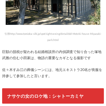
引用http://www.tomioka-silk.jp/spot/sightseeing/detail/old-Moteki-house-Miyazaki-
park.html
巨額の脱税が疑われる結婚相談所の内偵調査で知り合った塚地
武雅の住む小田家は、物語の重要なカギとなる撮影です
佐々木すみ江の葬儀シーンには、地元エキストラ20名が喪服を
持参して参加したと言います。
ナサケの女のロケ地：シャトーカミヤ