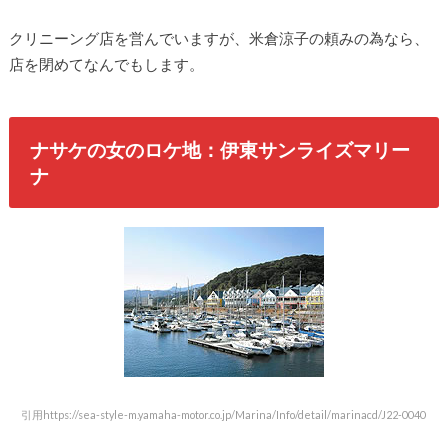
クリニーング店を営んでいますが、米倉涼子の頼みの為なら、
店を閉めてなんでもします。
ナサケの女のロケ地：伊東サンライズマリー
ナ
引用https://sea-style-m.yamaha-motor.co.jp/Marina/Info/detail/marinacd/J22-0040