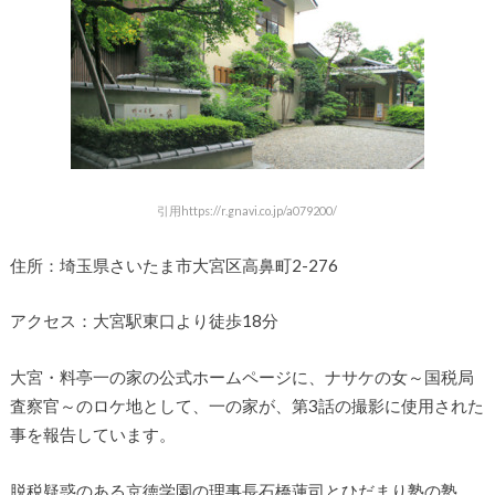
引用https://r.gnavi.co.jp/a079200/
住所：埼玉県さいたま市大宮区高鼻町2-276
アクセス：大宮駅東口より徒歩18分
大宮・料亭一の家の公式ホームページに、ナサケの女～国税局
査察官～のロケ地として、一の家が、第3話の撮影に使用された
事を報告しています。
脱税疑惑のある京徳学園の理事長石橋蓮司とひだまり塾の塾