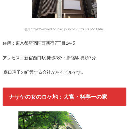
引用https://www.office-navi.jp/sp/result/b02032551.html
住所：東京都新宿区西新宿7丁目14-5
アクセス：新宿西口駅 徒歩3分・新宿駅 徒歩7分
.森口瑤子の経営する会社があるビルです。
ナサケの女のロケ地：大宮・料亭一の家