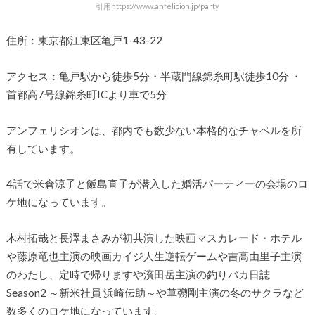
引用https://www.anfelicion.jp/party
住所：東京都江東区亀戸1-43-22
アクセス：亀戸駅から徒歩5分・半蔵門線錦糸町駅徒歩10分 ・
首都高7号線錦糸町ICより車で5分
アンフェリシオンは、都内でも数少ない本格的なチャペルを所
有しています。
4話で米倉涼子と飯島直子が潜入した婚活パーティーの会場のロ
ケ地になっています。
木村拓哉と長澤まさみが初共演した映画マスカレード・ホテル
や藤原竜也主演の映画カイジ人生逆転ゲームや吉高由里子主演
のわたし、定時で帰りますや濱田岳主演の釣りバカ日誌
Season2 ～新米社員 浜崎伝助～や草彅剛主演の冬のサクラなど
数多くのロケ地になっています。