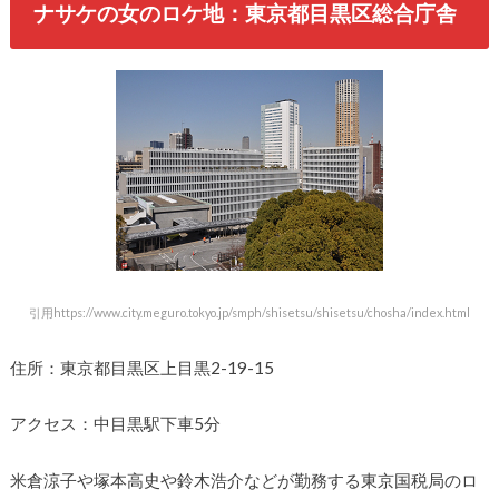
ナサケの女のロケ地：東京都目黒区総合庁舎
引用https://www.city.meguro.tokyo.jp/smph/shisetsu/shisetsu/chosha/index.html
住所：東京都目黒区上目黒2-19-15
アクセス：中目黒駅下車5分
米倉涼子や塚本高史や鈴木浩介などが勤務する東京国税局のロ