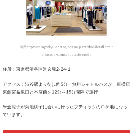
引用https://ecimg.tokyu-dept.co.jp/tama-plaza/shop/detail.html?
shopcode=comptoirdescotonniers
住所：東京都渋谷区道玄坂2-24-1
アクセス：渋谷駅より徒歩約5分・無料シャトルバスが、東横店
東館宮益坂口と本店前を12分～15分間隔で運行
米倉涼子が菊池桃子に会いに行ったブティックのロケ地になっ
ています。