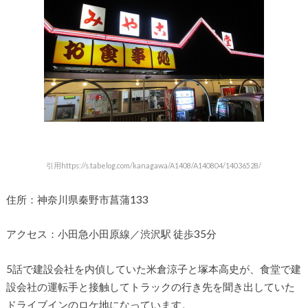
引用https://s.tabelog.com/kanagawa/A1408/A140804/14036528/
住所：神奈川県秦野市菖蒲133
アクセス：小田急小田原線／渋沢駅 徒歩35分
5話で建設会社を内偵していた米倉涼子と塚本高史が、食堂で建
設会社の運転手と接触してトラックの行き先を聞き出していた
ドライブインのロケ地になっています。