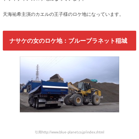
天海祐希主演のカエルの王子様のロケ地になっています。
ナサケの女のロケ地：ブループラネット稲城
引用http://www.blue-planet.co.jp/index.shtml