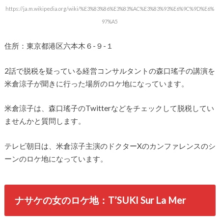
https://ja.m.wikipedia.org/wiki/%E3%83%86%E3%83%AC%E3%83%93%E6%9C%9D%E6%
97%A5
住所：東京都港区六本木６-９-１
2話で脱税を疑っている経営コンサルタントの森口瑤子の講演を
米倉涼子が聞きに行った場所のロケ地になっています。
米倉涼子は、森口瑤子のTwitterなどをチェックして脱税してい
ませんかと質問します。
テレビ朝日は、米倉涼子主演のドクターXのカンファレンスのシ
ーンのロケ地になっています。
ナサケの女のロケ地：T’SUKI Sur La Mer