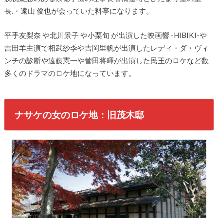
長.・遠山 俊也が会っていた料亭になります。
平手友梨奈 や北川景子 や小栗旬 が出演した映画響 -HIBIKI-や
吉田羊主演で相武紗季や吉岡里帆が出演したレディ・ダ・ヴィ
ンチの診断や遠藤憲一や菅田将暉が出演した民王のロケなど数
多くのドラマのロケ地になっています。
ナサケの女のロケ地：旧茂木邸