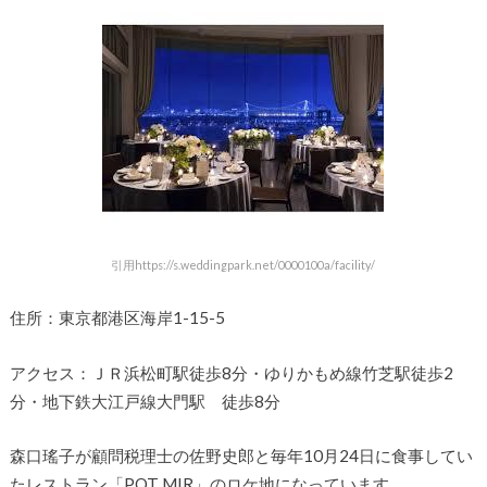
引用https://s.weddingpark.net/0000100a/facility/
住所：東京都港区海岸1-15-5
アクセス：ＪＲ浜松町駅徒歩8分・ゆりかもめ線竹芝駅徒歩2
分・地下鉄大江戸線大門駅 徒歩8分
森口瑤子が顧問税理士の佐野史郎と毎年10月24日に食事してい
たレストラン「POT MIR」のロケ地になっています。