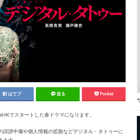
はてブ
送る
Pocket
らNHKでスタートした春ドラマになります。
の誹謗中傷や個人情報の拡散などデジタル・タトゥーに
きます。