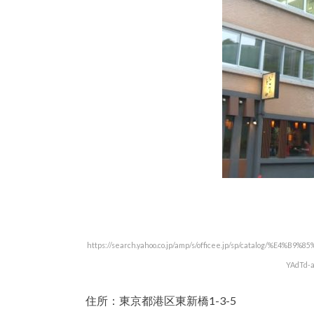
https://search.yahoo.co.jp/amp/s/officee.jp/sp/catalog/
YAdTd-
住所：東京都港区東新橋1-3-5