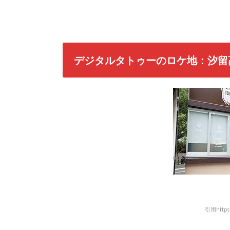
デジタルタトゥーのロケ地：汐留
引用https:/