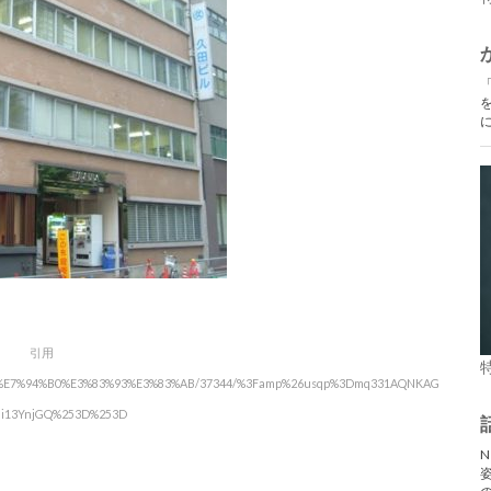
引用
%E4%B9%85%E7%94%B0%E3%83%93%E3%83%AB/37344/%3Famp%26usqp%3Dmq331AQNKAG
ai13YnjGQ%253D%253D