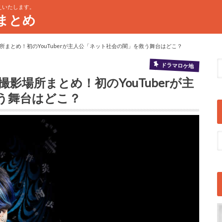
えいたします。
まとめ
まとめ！初のYouTuberが主人公「ネット社会の闇」を救う舞台はどこ？
ドラマロケ地
場所まとめ！初のYouTuberが主
う舞台はどこ？