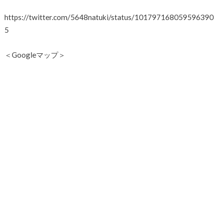
https://twitter.com/5648natuki/status/101797168059596390
5
＜Googleマップ＞