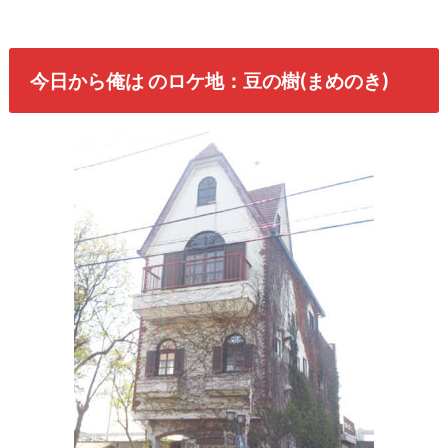
今日から俺は のロケ地：豆の樹(まめのき)