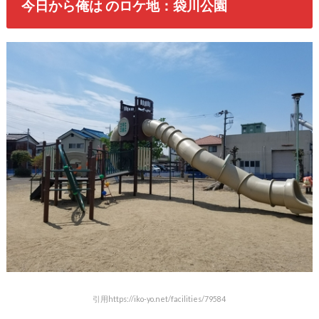
今日から俺は のロケ地：袋川公園
引用https://iko-yo.net/facilities/79584