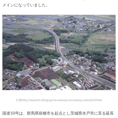
メインになっていました。
引用http://www.ktr.mlit.go.jp/utunomiya/utunomiya_index013.html
国道50号は、群馬県前橋市を起点とし茨城県水戸市に至る延長