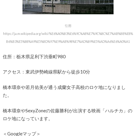
引用
https://ja.m.wikipedia.org/wiki/%E6%A0%83%E6%9C%A8%E7%9C%8C%E7%AB%8B%E8%
B6%B3%E5%88%A9%E5%8D%97%E9%AB%98%E7%AD%89%E5%AD%A6%E6%A0%A1
住所：栃木県足利下渋垂町980
アクセス：東武伊勢崎線県駅から徒歩10分
橋本環奈や若月佑美が通う成蘭女子高校のロケ地になりまし
た。
橋本環奈やSexyZoneの佐藤勝利が出演する映画「ハルチカ」の
ロケ地になっています。
＜Googleマップ＞