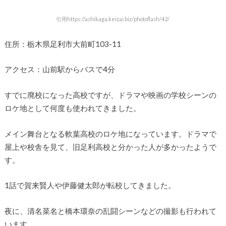
引用https://ashikaga.keizai.biz/photoflash/42/
住所：栃木県足利市大前町103-11
アクセス：山前駅からバスで4分
すでに廃校になった高校ですが、ドラマや映画の学校シーンの
ロケ地として何度も使われてきました。
メイン舞台となる軟葉高校のロケ地になっています。ドラマで
屋上や校舎を見て、旧足利高校と分かった人が多かったようで
す。
1話で賀来賢人や伊藤健太郎が転校してきました。
夜に、清名菜名と橋本環奈の乱闘シーンなどの撮影も行われて
います。