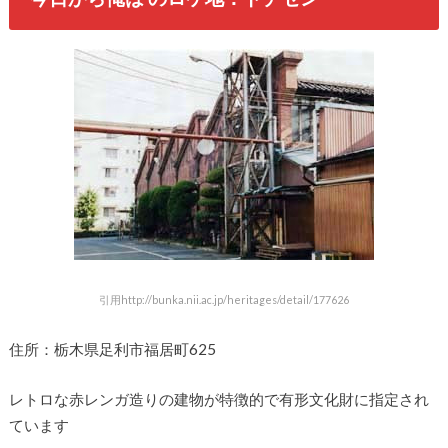
引用http://bunka.nii.ac.jp/heritages/detail/177626
住所：栃木県足利市福居町625
レトロな赤レンガ造りの建物が特徴的で有形文化財に指定され
ています