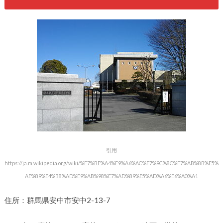
引用
https://ja.m.wikipedia.org/wiki/%E7%BE%A4%E9%A6%AC%E7%9C%8C%E7%AB%8B%E5%
AE%89%E4%B8%AD%E9%AB%98%E7%AD%89%E5%AD%A6%E6%A0%A1
住所：群馬県安中市安中2-13-7