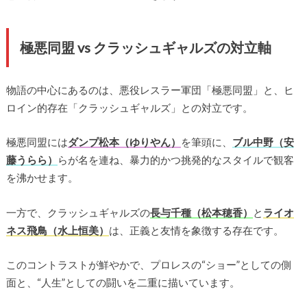
極悪同盟 vs クラッシュギャルズの対立軸
物語の中心にあるのは、悪役レスラー軍団「極悪同盟」と、ヒ
ロイン的存在「クラッシュギャルズ」との対立です。
極悪同盟には
ダンプ松本（ゆりやん）
を筆頭に、
ブル中野（安
藤うらら）
らが名を連ね、暴力的かつ挑発的なスタイルで観客
を沸かせます。
一方で、クラッシュギャルズの
長与千種（松本穂香）
と
ライオ
ネス飛鳥（水上恒美）
は、正義と友情を象徴する存在です。
このコントラストが鮮やかで、プロレスの“ショー”としての側
面と、“人生”としての闘いを二重に描いています。