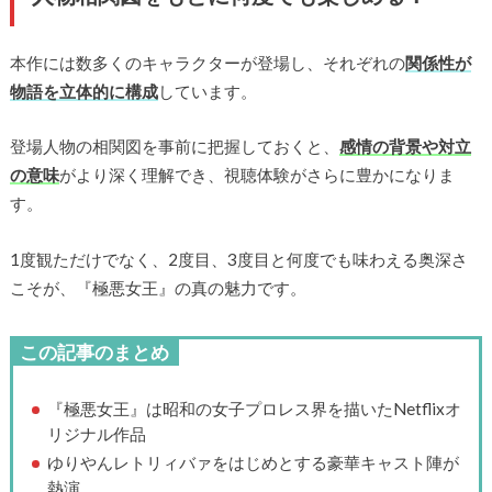
本作には数多くのキャラクターが登場し、それぞれの
関係性が
物語を立体的に構成
しています。
登場人物の相関図を事前に把握しておくと、
感情の背景や対立
の意味
がより深く理解でき、視聴体験がさらに豊かになりま
す。
1度観ただけでなく、2度目、3度目と何度でも味わえる奥深さ
こそが、『極悪女王』の真の魅力です。
この記事のまとめ
『極悪女王』は昭和の女子プロレス界を描いたNetflixオ
リジナル作品
ゆりやんレトリィバァをはじめとする豪華キャスト陣が
熱演