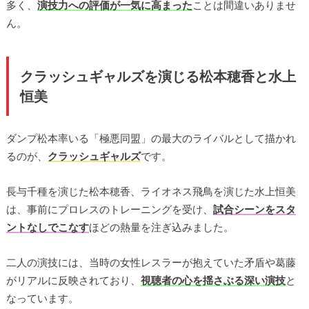
多く、
演技力への評価が一気に高まった
ことは間違いありませ
ん。
クラッシュギャルズを演じる松本穂香と水上
恒美
ダンプ松本率いる「極悪同盟」の最大のライバルとして描かれ
るのが、
クラッシュギャルズ
です。
長与千種を演じた松本穂香、ライオネス飛鳥を演じた水上恒美
は、事前にプロレスのトレーニングを受け、
試合シーンをスタ
ントなしでこなす
ほどの熱量を注ぎ込みました。
二人の演技には、当時の女性レスラーが抱えていた矛盾や葛藤
がリアルに反映されており、
視聴者の心を揺さぶる深い演技
と
なっています。