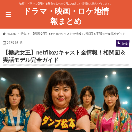
映画・ドラマに登場する舞台などのロケ地の他詳しい情報をお伝えいたします。
ドラマ・映画・ロケ地情
報まとめ
HOME
特集
【極悪女王】netflixのキャスト全情報！相関図＆実話モデル完全ガイド
2025.05.13
特集
【極悪女王】netflixのキャスト全情報！相関図＆
実話モデル完全ガイド