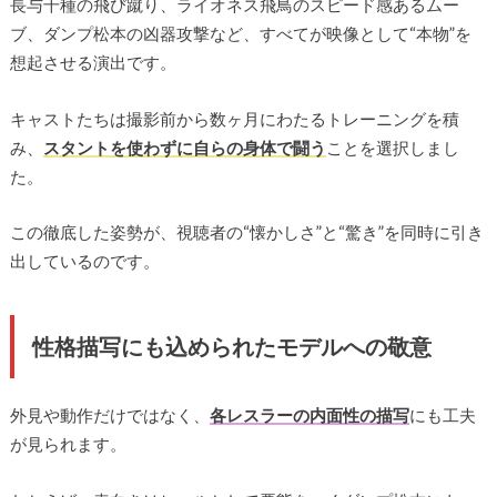
長与千種の飛び蹴り、ライオネス飛鳥のスピード感あるムー
ブ、ダンプ松本の凶器攻撃など、すべてが映像として“本物”を
想起させる演出です。
キャストたちは撮影前から数ヶ月にわたるトレーニングを積
み、
スタントを使わずに自らの身体で闘う
ことを選択しまし
た。
この徹底した姿勢が、視聴者の“懐かしさ”と“驚き”を同時に引き
出しているのです。
性格描写にも込められたモデルへの敬意
外見や動作だけではなく、
各レスラーの内面性の描写
にも工夫
が見られます。