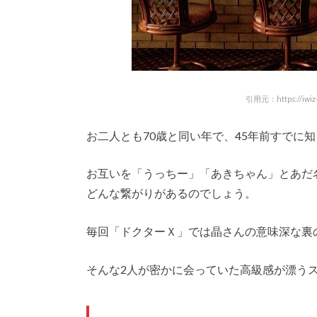
引用元：https://iwiz-re
お二人とも70歳と同い年で、45年前すでに
お互いを「うっちー」「あきちゃん」とあだ
どんな繋がりがあるのでしょう。
毎回「ドクターＸ」では晶さんの意味深な裏
そんな2人が密かに会っていた高級感が漂う