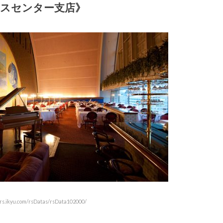
スセンター支店》
.ikyu.com/rsDatas/rsData102000/