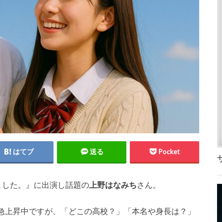
はてブ
送る
Pocket
ました。』に出演し話題の
上野はなみち
さん。
急上昇中ですが、「どこの高校？」「本名や身長は？」