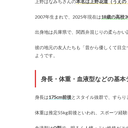
上野はなみちさんの
本名は上野花道（うえの
2007年生まれで、2025年現在は
18歳の高校
出身地は兵庫県で、関西弁混じりの柔らかい
彼の地元の友人たちも「昔から優しくて目立
ようです。
身長・体重・血液型などの基本
身長は
175cm前後
とスタイル抜群で、すらり
体重は推定55kg前後といわれ、スポーツ経
血液型は
O型
で、明るく人懐っこい性格がそ