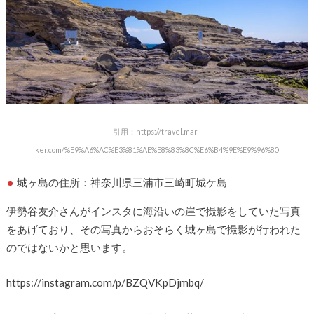
引用：https://travel.mar-
ker.com/%E9%A6%AC%E3%81%AE%E8%83%8C%E6%B4%9E%E9%96%80
城ヶ島の住所：神奈川県三浦市三崎町城ケ島
伊勢谷友介さんがインスタに海沿いの崖で撮影をしていた写真
をあげており、その写真からおそらく城ヶ島で撮影が行われた
のではないかと思います。
https://instagram.com/p/BZQVKpDjmbq/