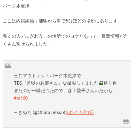
パーク木更津。
ここは内房線袖ヶ浦駅から車で5分ほどの場所にあります。
多くの人でにぎわうこの場所でのロケとあって、目撃情報がた
くさん寄せられました。
三井アウトレットパーク木更津で
TBS『監獄のお姫さま』な撮影してました
通り過
ぎたのが一瞬だつたので、森下愛子さんいたかも…
#ta960
— きぬた (@ObataTetsuo)
2017年9月1日