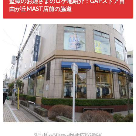
監獄のお姫さまのロケ地紹介：GAPストア自
由が丘MAST店前の脇道
引用：https://officee.jp/detail/47794/268616/