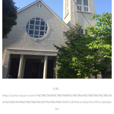
引用：
https://ja.foursquare.com/v/%E3%82%AB%E3%83%88%E3%83%AA%E3%83%83%E3%82%
AF%E4%BD%90%E9%87%8E%E6%95%99%E4%BC%9A/52b954ca11d2e9ee787cc2a0/pho
tos