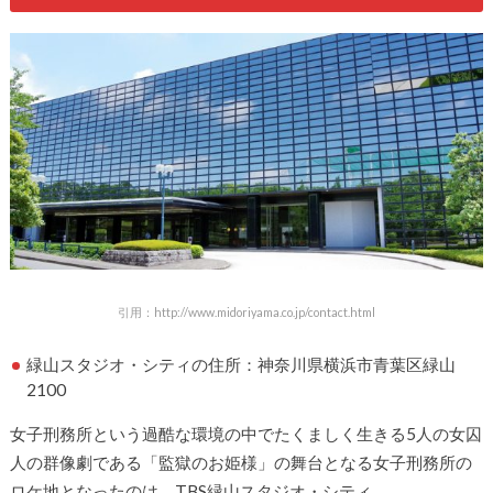
引用：http://www.midoriyama.co.jp/contact.html
緑山スタジオ・シティの住所：
神奈川県横浜市青葉区緑山
2100
女子刑務所という過酷な環境の中でたくましく生きる5人の女囚
人の群像劇である「監獄のお姫様」の舞台となる女子刑務所の
ロケ地となったのは、TBS緑山スタジオ・シティ。