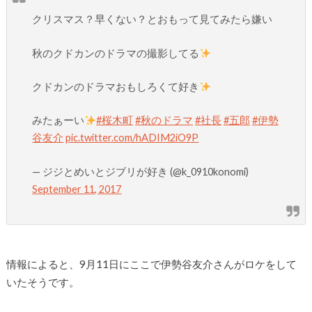
クリスマス？早くない？とおもって見てみたら嫌い
秋のクドカンのドラマの撮影してる
クドカンのドラマおもしろくて好き
みたぁーい
#桜木町
#秋のドラマ
#社長
#五郎
#伊勢
谷友介
pic.twitter.com/hADIM2iO9P
— ジジとめいとジブリが好き (@k_0910konomi)
September 11, 2017
情報によると、9月11日にここで伊勢谷友介さんがロケをして
いたそうです。