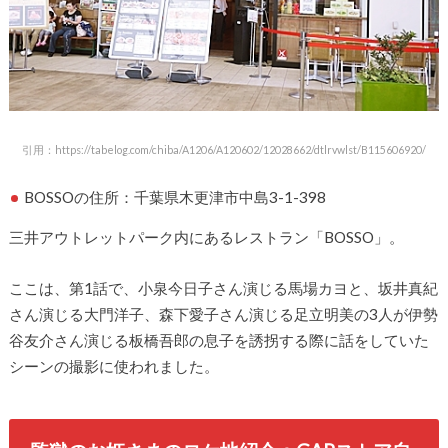
引用：https://tabelog.com/chiba/A1206/A120602/12028662/dtlrvwlst/B115606920/
BOSSOの住所：千葉県木更津市中島3-1-398
三井アウトレットパーク内にあるレストラン「BOSSO」。
ここは、第1話で、小泉今日子さん演じる馬場カヨと、坂井真紀
さん演じる大門洋子、森下愛子さん演じる足立明美の3人が伊勢
谷友介さん演じる板橋吾郎の息子を誘拐する際に話をしていた
シーンの撮影に使われました。