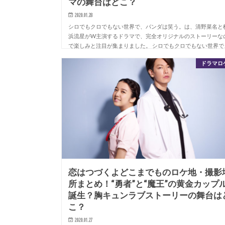
マの舞台はどこ？
2020.01.28
シロでもクロでもない世界で、パンダは笑う。は、清野菜名と
浜流星がW主演するドラマで、完全オリジナルのストーリーな
で楽しみと注目が集まりました。 シロでもクロでもない世界で
パンダは笑う。のロケ地を調べていきます。 シ…
ドラマロ
恋はつづくよどこまでものロケ地・撮影
所まとめ！“勇者”と“魔王”の黄金カップ
誕生？胸キュンラブストーリーの舞台は
こ？
2020.01.27