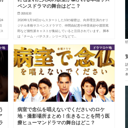
ペンスドラマの舞台はどこ？
2020.02.03
24
2020年1月14日からスタートした10の秘密は、向井理主演のオリ
目
ジナル本格サスペンスドラマで、仲間由紀恵や仲里依紗や渡部篤
がス
郎など個性派キャストが集結していると注目されています。 脚本
は「チーム・バチスタ」シリーズなどで…
ケ地
ドラマロケ地
う
病室で念仏を唱えないでくださいのロケ
ア
地・撮影場所まとめ！生きることを問う医
ラ
療ヒューマンドラマの舞台はどこ？