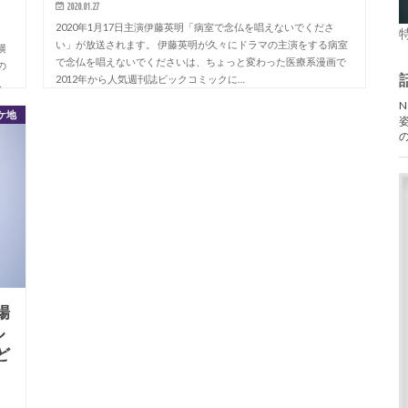
2020.01.27
2020年1月17日主演伊藤英明「病室で念仏を唱えないでくださ
い」が放送されます。 伊藤英明が久々にドラマの主演をする病室
横
で念仏を唱えないでくださいは、ちょっと変わった医療系漫画で
の
2012年から人気週刊誌ビックコミックに…
、
ケ地
場
ル
ど