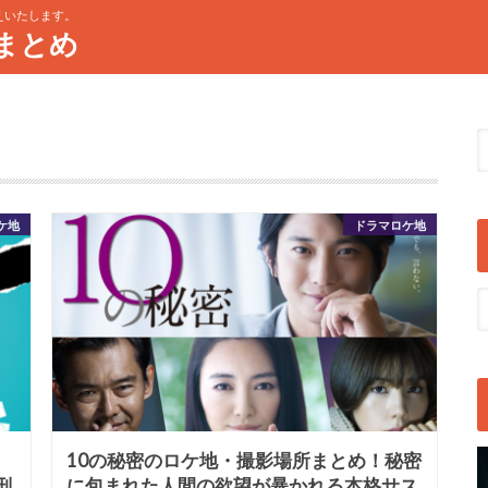
えいたします。
まとめ
ケ地
ドラマロケ地
10の秘密のロケ地・撮影場所まとめ！秘密
刑
に包まれた人間の欲望が暴かれる本格サス