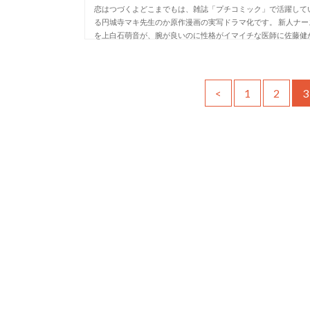
恋はつづくよどこまでもは、雑誌「プチコミック」で活躍して
る円城寺マキ先生のか原作漫画の実写ドラマ化です。 新人ナー
を上白石萌音が、腕が良いのに性格がイマイチな医師に佐藤健
扮するということで放送を楽しみにしている人が…
<
1
2
3