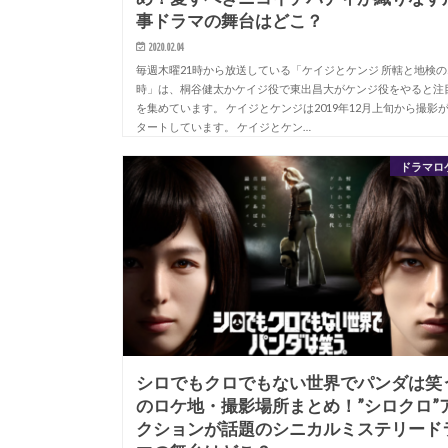
事ドラマの舞台はどこ？
2020.02.04
毎週木曜21時から放送している「ケイジとケンジ 所轄と地検の
時」は、桐谷健太かケイジ役で東出昌大がケンジ役をやると注
を集めています。 ケイジとケンジは2019年12月上旬から撮影
タートしています。 ケイジとケン…
ドラマロ
シロでもクロでもない世界でパンダは笑
のロケ地・撮影場所まとめ！”シロクロ”
クションが話題のシニカルミステリード