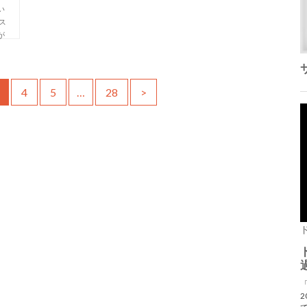
い
ス
が
4
5
…
28
>